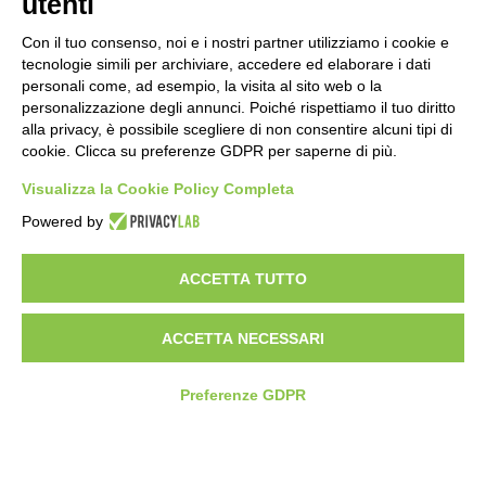
utenti
Con il tuo consenso, noi e i nostri partner utilizziamo i cookie e
tecnologie simili per archiviare, accedere ed elaborare i dati
personali come, ad esempio, la visita al sito web o la
personalizzazione degli annunci. Poiché rispettiamo il tuo diritto
alla privacy, è possibile scegliere di non consentire alcuni tipi di
cookie. Clicca su preferenze GDPR per saperne di più.
Visualizza la Cookie Policy Completa
SEDE E STABILIMENTO
VIA SOMMARIVA N.139/141
Powered by
10022 CARMAGNOLA (TO) - ITALY
TEL
+39 011 971 39 43
• E-Mail
Info@pastaberruto.it
ACCETTA TUTTO
P.IVA/C.FIS. 09009450017
REA N. 1017775 CCIAA TORINO • CAP. SOC. €.1.952.922 I.V.
ACCETTA NECESSARI
Newsletter
Preferenze GDPR