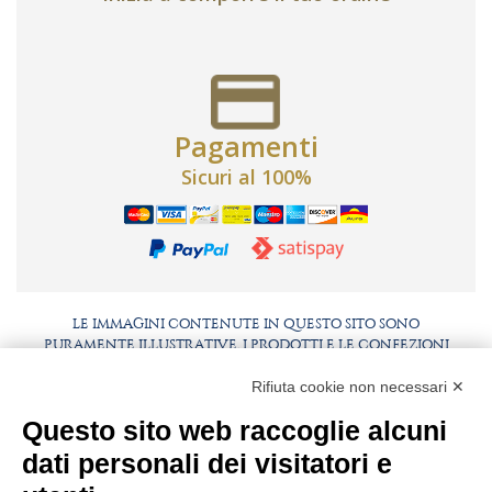
Pagamenti
Sicuri al 100%
LE IMMAGINI CONTENUTE IN QUESTO SITO SONO
PURAMENTE ILLUSTRATIVE, I PRODOTTI E LE CONFEZIONI
POTREBBERO DIFFERIRE DALLE IMMAGINI
Rifiuta cookie non necessari ✕
FAQ
LAVORA CON NOI
Questo sito web raccoglie alcuni
BEST PARTNER AREA
COMPLIANCE
dati personali dei visitatori e
TERMINI E CONDIZIONI